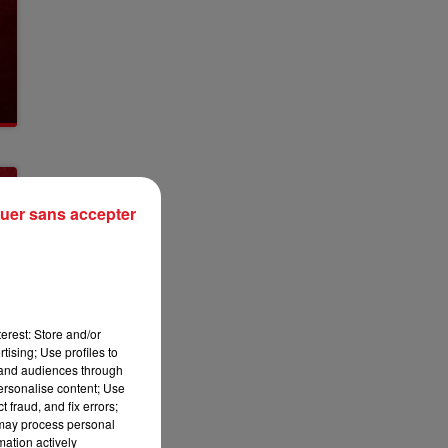
uer sans accepter
erest: Store and/or
tising; Use profiles to
tand audiences through
personalise content; Use
 fraud, and fix errors;
 may process personal
mation actively