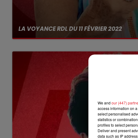
LA VOYANCE RDL DU 11 FÉVRIER 2022
We and
our (447) partn
access information on a 
select personalised ad
statistics or combinatio
profiles to select person
Deliver and present adv
data such as IP address 