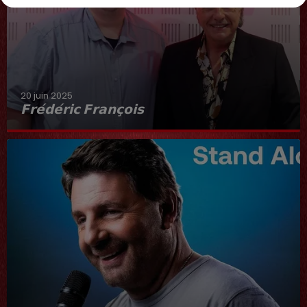
20 juin 2025
𝗙𝗿𝗲́𝗱𝗲́𝗿𝗶𝗰 𝗙𝗿𝗮𝗻𝗰̧𝗼𝗶𝘀
Interview du 20 juin 2025