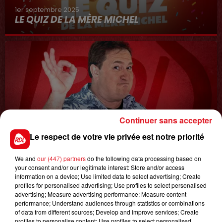
1er septembre 2025
LE QUIZ DE LA MÈRE MICHEL
Continuer sans accepter
8 avril 2022
Le respect de votre vie privée est notre priorité
LA COURSE AU CADDIE
We and
our (447) partners
do the following data processing based on
your consent and/or our legitimate interest: Store and/or access
information on a device; Use limited data to select advertising; Create
profiles for personalised advertising; Use profiles to select personalised
advertising; Measure advertising performance; Measure content
performance; Understand audiences through statistics or combinations
of data from different sources; Develop and improve services; Create
profiles to personalise content; Use profiles to select personalised