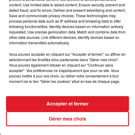
content; Use limited data to select content; Ensure security, prevent and
detect fraud, and fix errors; Deliver and present advertising and content;
1er août 2026
Save and communicate privacy choices. These technologies may
GAGNEZ VOS ENTRÉES POUR TOUTE LA
process personal data such as IP address and browsing data to offer
following functionalities: Identify devices based on information actively
FAMILLE À DENNLYS PARC !
requested; Use precise geolocation data; Match and combine data from
other data sources; Link different devices; Identify devices based on
information transmitted automatically.
LES PODCASTS
Vous pouvez accepter en cliquant sur "Accepter et fermer", ou affiner en
sélectionnant les finalités et/ou partenaires dans "Gérer mes choix".
Vous pouvez également refuser en cliquant sur "Continuer sans
accepter". Vos préférences ne s'appliqueront que pour ce site. Vous
pouvez mettre à jour vos choix, ou retirer votre consentement à tout
moment via le lien "Gérer les cookies" situé en bas de chaque page.
Accepter et fermer
Gérer mes choix