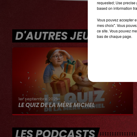
requested; Use precise g
based on information tra
Vous pouvez accepter en 
mes choix". Vous pouvez
ce site. Vous pouvez met
D'AUTRES JEUX
bas de chaque page.
1er septembre 2025
LE QUIZ DE LA MÈRE MICHEL
LES PODCASTS