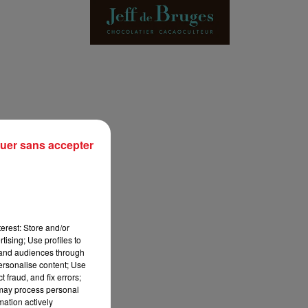
7h00 - 10h00
RDL WEEK-END
uer sans accepter
erest: Store and/or
tising; Use profiles to
tand audiences through
personalise content; Use
 fraud, and fix errors;
 may process personal
mation actively