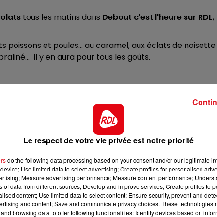
10h00 - 12h00
RDL WEEKEND
colats
tous les matins dans
Debout c'est l'heure sur RDL
,
its poissons et poules... au caramel, aux éclats de noisette
raliné... Il y en aura pour tous les goûts.
Contin
ntacté(e) par téléphone si vous êtes tiré(e) au sort.
Le respect de votre vie privée est notre priorité
ers
do the following data processing based on your consent and/or our legitimate int
device; Use limited data to select advertising; Create profiles for personalised adver
vertising; Measure advertising performance; Measure content performance; Unders
ns of data from different sources; Develop and improve services; Create profiles to 
alised content; Use limited data to select content; Ensure security, prevent and detect
ertising and content; Save and communicate privacy choices. These technologies
and browsing data to offer following functionalities: Identify devices based on infor