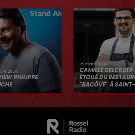
22 mars 2024
CAMILLE DELCROIX 
bre 2024
VIEW PHILIPPE
ÉTOILÉ DU RESTAU
UCHE
"BACÔVE" À SAINT
Au micro d'Hervé dans 
VOUS"