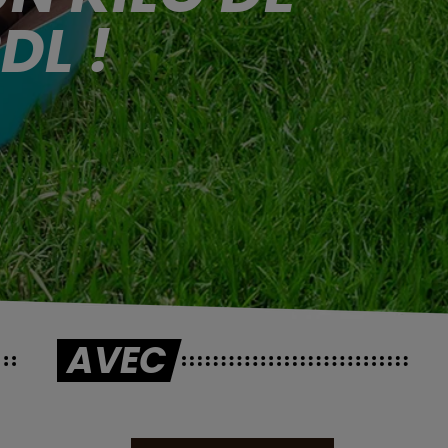
DL !
AVEC