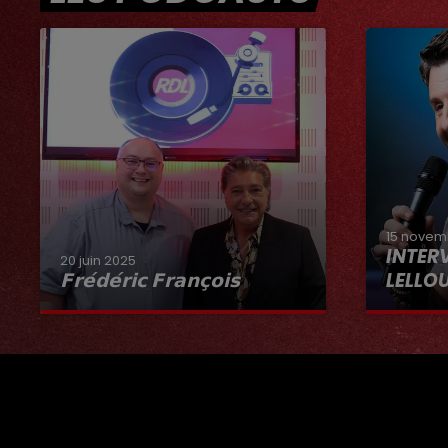
15 novem
INTER
20 juin 2025
𝗙𝗿𝗲́𝗱𝗲́𝗿𝗶𝗰 𝗙𝗿𝗮𝗻𝗰̧𝗼𝗶𝘀
LELLO
Interview du 20 juin 2025