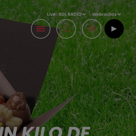
Live :
RDL RADIO
Webradios
N KILO DE