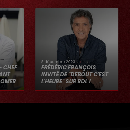
8 décembre 2023
- CHEF
FRÉDÉRIC FRANÇOIS
RANT
INVITÉ DE "DEBOUT C'EST
-OMER
L'HEURE" SUR RDL !
"RDL ET
8 décembre 2023