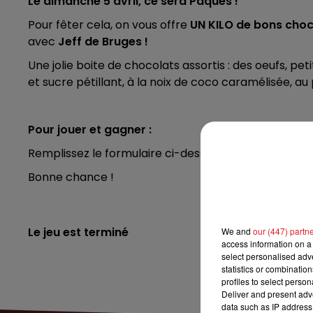
Le dimanche 5 avril, ce sera Pâques !
7h00 - 10h00
RDL WEEK-END
Pour fêter cela, on vous offre
UN KILO de bons cho
avec
Jeff de Bruges !
Une jolie boite de chocolats assortis : des oeufs, pet
et sucre pétillant, à la noix de coco caramélisée, au p
Pour jouer et gagner :
Remplissez le formulaire ci-dessous. Vosu serez reco
Bonne chance !
Le jeu est terminé
We and
our (447) partn
access information on a 
select personalised ad
statistics or combinatio
profiles to select person
Deliver and present adv
data such as IP address 