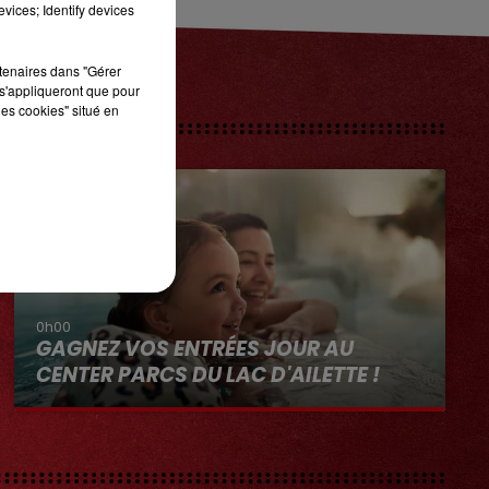
vices; Identify devices
rtenaires dans "Gérer
s'appliqueront que pour
les cookies" situé en
0h00
GAGNEZ VOS ENTRÉES JOUR AU
CENTER PARCS DU LAC D'AILETTE !