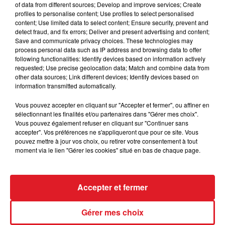
L'HORREUR NE FAIT PAS L'UNANIMITÉ
of data from different sources; Develop and improve services; Create
profiles to personalise content; Use profiles to select personalised
content; Use limited data to select content; Ensure security, prevent and
detect fraud, and fix errors; Deliver and present advertising and content;
Save and communicate privacy choices. These technologies may
process personal data such as IP address and browsing data to offer
following functionalities: Identify devices based on information actively
requested; Use precise geolocation data; Match and combine data from
other data sources; Link different devices; Identify devices based on
information transmitted automatically.
15 octobre 2025
Vous pouvez accepter en cliquant sur "Accepter et fermer", ou affiner en
WORMHOUT: LE CENTRE AQUATIQUE
sélectionnant les finalités et/ou partenaires dans "Gérer mes choix".
Vous pouvez également refuser en cliquant sur "Continuer sans
LINÉO FERMÉ JUSQU'À NOUVEL ORDRE
accepter". Vos préférences ne s'appliqueront que pour ce site. Vous
pouvez mettre à jour vos choix, ou retirer votre consentement à tout
moment via le lien "Gérer les cookies" situé en bas de chaque page.
Accepter et fermer
Gérer mes choix