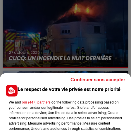
27 octobre 2025
CUCQ: UN INCENDIE LA NUIT DERNIÈRE
Continuer sans accepter
Le respect de votre vie privée est notre priorité
We and
our (447) partners
do the following data processing based on
your consent and/or our legitimate interest: Store and/or access
information on a device; Use limited data to select advertising; Create
profiles for personalised advertising; Use profiles to select personalised
22 octobre 2025
advertising; Measure advertising performance; Measure content
A COURCELLES-LÈS-LENS, LA MAISON DE
performance; Understand audiences through statistics or combinations