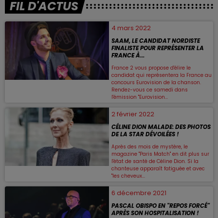
FIL D'ACTUS
4 mars 2022
SAAM, LE CANDIDAT NORDISTE
FINALISTE POUR REPRÉSENTER LA
FRANCE À...
France 2 vous propose d'élire le
candidat qui représentera la France au
concours Eurovision de la chanson.
Rendez-vous ce samedi dans
l'émission "Eurovision...
2 février 2022
CÉLINE DION MALADE: DES PHOTOS
DE LA STAR DÉVOILÉES !
Après des mois de mystère, le
magazine "Paris Match" en dit plus sur
l'état de santé de Céline Dion. Si la
chanteuse apparaît fatiguée et avec
"les cheveux...
6 décembre 2021
PASCAL OBISPO EN "REPOS FORCÉ"
APRÈS SON HOSPITALISATION !