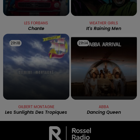
LES FORBANS
WEATHER GIRLS
Chante
It's Raining Men
21h18
21h18
21h14
21h14
GILBERT MONTAGNE
ABBA
Les Sunlights Des Tropiques
Dancing Queen