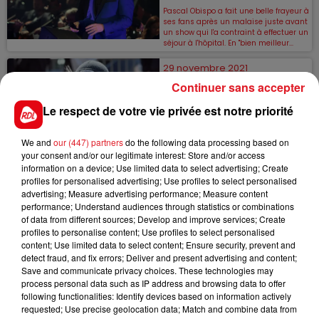
Pascal Obispo a fait une belle frayeur à
ses fans après un malaise juste avant
un show qui l'a contraint à effectuer un
séjour à l'hôpital. En "bien meilleur...
29 novembre 2021
Continuer sans accepter
FRANÇOISE HARDY : "SES JOURS NE
SONT PLUS EN DANGER" SELON SON
Le respect de votre vie privée est notre priorité
FILS...
Jacques et Thomas Dutronc se confient
sur l'état de santé de Françoise Hardy,
We and
our (447) partners
do the following data processing based on
atteinte d'un cancer et bonne nouvelle :
your consent and/or our legitimate interest: Store and/or access
la chanteuse est "en rémission".
information on a device; Use limited data to select advertising; Create
profiles for personalised advertising; Use profiles to select personalised
22 novembre 2021
advertising; Measure advertising performance; Measure content
"ALINE" : SUCCÈS POUR LE FILM DE
performance; Understand audiences through statistics or combinations
VALÉRIE LEMERCIER SUR CÉLINE
of data from different sources; Develop and improve services; Create
DION !
profiles to personalise content; Use profiles to select personalised
Gros carton pour "Aline" au Box-office !
content; Use limited data to select content; Ensure security, prevent and
Le film inspiré de la vie de Céline Dion
detect fraud, and fix errors; Deliver and present advertising and content;
et réalisé par Valérie Lemercier réalise
Save and communicate privacy choices. These technologies may
un démarrage surprenant dans les...
process personal data such as IP address and browsing data to offer
following functionalities: Identify devices based on information actively
16 novembre 2021
requested; Use precise geolocation data; Match and combine data from
CÉLINE DION : VOICI LA CHANSON