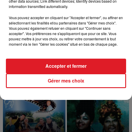
other data sources; Link different devices; Identify devices based on
PRÉFÉRÉE DES FRANÇAIS !
information transmitted automatically.
Alors que le film "Aline" est actuellement
au cinéma, la chaine TMC a proposé
Vous pouvez accepter en cliquant sur "Accepter et fermer", ou affiner en
une émission consacrée aux 30 titres
sélectionnant les finalités et/ou partenaires dans "Gérer mes choix".
de Céline Dion que les Français...
Vous pouvez également refuser en cliquant sur "Continuer sans
accepter". Vos préférences ne s'appliqueront que pour ce site. Vous
pouvez mettre à jour vos choix, ou retirer votre consentement à tout
moment via le lien "Gérer les cookies" situé en bas de chaque page.
11
12
13
14
15
16
17
Accepter et fermer
TITRES DIFFUSÉS
Gérer mes choix
21h25
21h25
21h21
21h21