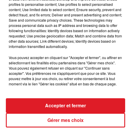
profiles to personalise content; Use profiles to select personalised
content; Use limited data to select content; Ensure security, prevent and
detect fraud, and fix errors; Deliver and present advertising and content;
Save and communicate privacy choices. These technologies may
process personal data such as IP address and browsing data to offer
following functionalities: Identify devices based on information actively
requested; Use precise geolocation data; Match and combine data from
15 janvier 2019
other data sources; Link different devices; Identify devices based on
DAVE - DU CÔTÉ DE CHEZ SWANN
information transmitted automatically.
Vous pouvez accepter en cliquant sur "Accepter et fermer", ou affiner en
sélectionnant les finalités et/ou partenaires dans "Gérer mes choix".
Vous pouvez également refuser en cliquant sur "Continuer sans
accepter". Vos préférences ne s'appliqueront que pour ce site. Vous
pouvez mettre à jour vos choix, ou retirer votre consentement à tout
moment via le lien "Gérer les cookies" situé en bas de chaque page.
Accepter et fermer
Gérer mes choix